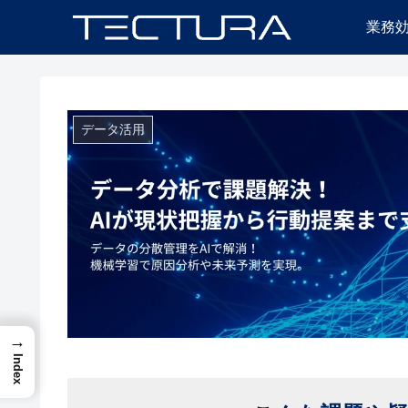
業務
データ活用
→
Index