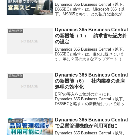
Dynamics 365 Business Central（以下、
D365BCと略す）は、Microsoft 365（以
下、MS365と略す）との強力な連携が可
能です。今回は、MS365のOutlookとの連
携機能についてご紹介します。D3...
Dynamics 365 Business Central
業務効率化
の新機能（１） 請求書転記方針
の設定
Dynamics 365 Business Central（以下、
D365BCと略す）は、進化し続けていま
す。年に２回の大きなアップデート（リ
リース）があり、使いやすさの改善、情
報項目の拡充、新規機能の追加などの
D365BC本体の機能改善の...
Dynamics 365 Business Central
業務効率化
の新機能（6） 社内業務の倉庫
処理の効率化
ERPの導入をご検討の方々にも、
Dynamics 365 Business Central（以下、
D365BCと略す）の新機能について知って
いただくことで、D365BCの機能が優れて
いる点や成長し続ける強力なERPである
ことを理解していただ...
Dynamics 365 Business Central
業務効率化
で品質管理機能が利用可能に
Dynamics 365 Business Central（以降、