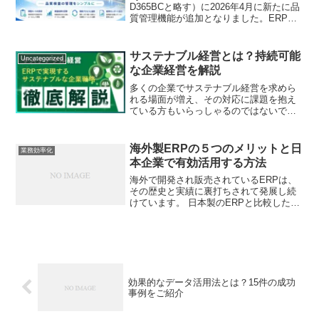
D365BCと略す）に2026年4月に新たに品
質管理機能が追加となりました。ERPと
しては正直、遅ればせという感じがあり
ますがその分、良く出来ているように思
えます。以下で機能...
サステナブル経営とは？持続可能
Uncategorized
な企業経営を解説
多くの企業でサステナブル経営を求めら
れる場面が増え、その対応に課題を抱え
ている方もいらっしゃるのではないでし
ょうか？特に、近年気候変動により、改
めてサステナビリティの必要性が注目さ
れています。この記事では、サステナブ
海外製ERPの５つのメリットと日
業務効率化
ル経営について詳しく解説...
本企業で有効活用する方法
海外で開発され販売されているERPは、
その歴史と実績に裏打ちされて発展し続
けています。 日本製のERPと比較した場
合、次のように多くのメリットがありま
す。（１）多言語・多通貨が利用でき日
本と海外で同様に利用可能（２）業務機
能範囲が広い（３）...
効果的なデータ活用法とは？15件の成功
事例をご紹介