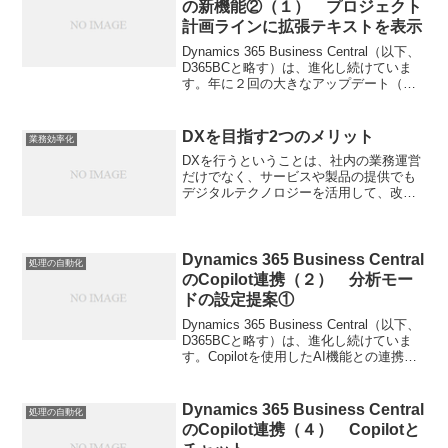
の新機能②（１） プロジェクト
計画ラインに拡張テキストを表示
Dynamics 365 Business Central（以下、
D365BCと略す）は、進化し続けていま
す。年に２回の大きなアップデート（リ
リース）があり、使いやすさの改善、情
報項目の拡充、新規機能の追加などの
D365BC本体の機能改善の...
DXを目指す2つのメリット
業務効率化
DXを行うということは、社内の業務運営
だけでなく、サービスや製品の提供でも
デジタルテクノロジーを活用して、改善
していくということです。提供するサー
ビスや製品にデジタルを活用するDXに取
り組むと、以下の2つのメリットがありま
す。 データという...
Dynamics 365 Business Central
処理の自動化
のCopilot連携（２） 分析モー
ドの設定提案①
Dynamics 365 Business Central（以下、
D365BCと略す）は、進化し続けていま
す。Copilotを使用したAI機能との連携も
強化されて来ています。ERPの導入をご
検討の方々にも、D365BCのAI機能強化に
ついて...
Dynamics 365 Business Central
処理の自動化
のCopilot連携（４） Copilotと