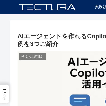
業務
AIエージェントを作れるCopilo
例を3つご紹介
AI（人工知能）
→
Index