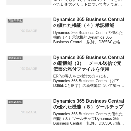
べたERPのメリットについて考えてみま
しょう。それによりERPへの理解は深ま
ると思います。① 対象業務の広さまず
は、パッケージが対象とする業務範囲の
Dynamics 365 Business Central
業務効率化
広さです。多くの企...
の優れた機能（４）承認機能
Dynamics 365 Business Centralの優れた
機能（４）承認機能Dynamics 365
Business Central （以降、D365BCと略
す）は中堅・中小企業向けのERPであり
ながら大企業向けERPよりも優れた...
Dynamics 365 Business Central
業務効率化
の新機能（3） メール送信で元
伝票の添付ファイルを使用
ERPの導入をご検討の方々にも、
Dynamics 365 Business Central（以下、
D365BCと略す）の新機能について知って
いただくことで、D365BCの機能が優れて
いる点や成長し続ける強力なERPである
ことを理解していただ...
Dynamics 365 Business Central
業務効率化
の優れた機能（８）ツールチップ
Dynamics 365 Business Centralの優れた
機能（８）ツールチップDynamics 365
Business Central （以降、D365BCと略
す）は中堅・中小企業向けのERPであり