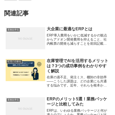
関連記事
大企業に最適なERPとは
業務効率化
ERP導入費用をいかに低減するかの観点
からアドオン開発費用を抑えること、社
内帳票の開発も減らすことを前回記載し
ましたが、今回はERP導入費用との関連
でERPの選択について考えたいと思いま
す。まず、企業規模に見合ったERPの選
択について考えた...
在庫管理でAIを活用するメリット
処理の自動化
は？3つの成功事例をわかりやす
く解説
在庫の過不足、発注ミス、棚卸の非効率
――こうした課題は、どの企業にも共通
する悩みです。近年、それらを根本から
解決する手段として注目されているのが
「AIによる在庫管理」です。AIを活用す
れば、売上履歴や天候、キャンペーンな
ERPのメリット5選！業務パッケ
業務効率化
どの多様なデータを自...
ージと比較してみた
ERPは、いわゆる業務パッケージと何が
違うのでしょうか。業務パッケージと比