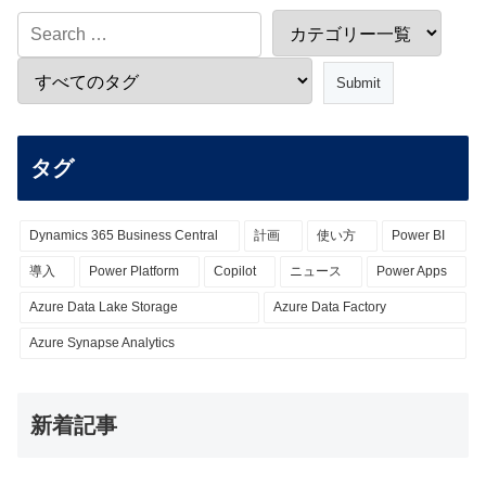
タグ
Dynamics 365 Business Central
計画
使い方
Power BI
導入
Power Platform
Copilot
ニュース
Power Apps
Azure Data Lake Storage
Azure Data Factory
Azure Synapse Analytics
新着記事