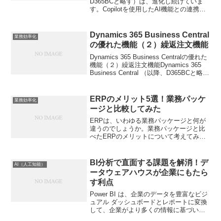
D365BCと略す）は、進化し続けていま
す。Copilotを使用したAI機能との連携が
強化されて来ています。ERPの導入をご
検討の方々にも、D365BCのAI機能強化に
ついて...
Dynamics 365 Business Central
業務効率化
の優れた機能（２）繰返注文機能
Dynamics 365 Business Centralの優れた
機能（２）繰返注文機能Dynamics 365
Business Central （以降、D365BCと略
す）は中堅・中小企業向けのERPであり
ながら大企業向けERPよりも優...
ERPのメリット5選！業務パッケ
業務効率化
ージと比較してみた
ERPは、いわゆる業務パッケージと何が
違うのでしょうか。業務パッケージと比
べたERPのメリットについて考えてみま
しょう。それによりERPへの理解は深ま
ると思います。① 対象業務の広さまず
は、パッケージが対象とする業務範囲の
BI分析で直面する課題を解消！デ
AI（人工知能）
広さです。多くの企...
ータウェアハウスが企業にもたら
す利点
Power BI は、企業のデータを豊富なビジ
ュアル ダッシュボードとレポートに変換
して、企業がより多くの情報に基づいた
意思決定を行えるようにする強力なビジ