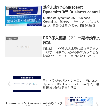
ネス インテリジェンス ツールです。
Power BIを使用することで、販売傾向を
進化し続けるMicrosoft
製品の特徴
発見...
Dynamics 365 Business central
Microsoft Dynamics 365 Business
Central は、毎年のリリースアップにより
新しい機能の追加のほか、機能の改善が
行われています。2025年4月にリリースさ
れたバージョンでは、機能の改善が多く
ありました。リリ...
ERP導入稟議（２）ー期待効果の
業務効率化
試算
前回は、ERP導入の上申に当たり了承さ
れやすい目的の設定が必要であることを
記載いたしました。目的が決まったら、
次に、期待効果を試算することが必要に
なります。ERPの導入は小さな投資では
ありませんので、その投資に見合った効
果が見込める必要があ...
テクトラジャパンとシャロン、Microsoft
Dynamics 365 Business Central導入・開
発領域で業務提携を発表
Dynamics 365 Business Centralのインタ