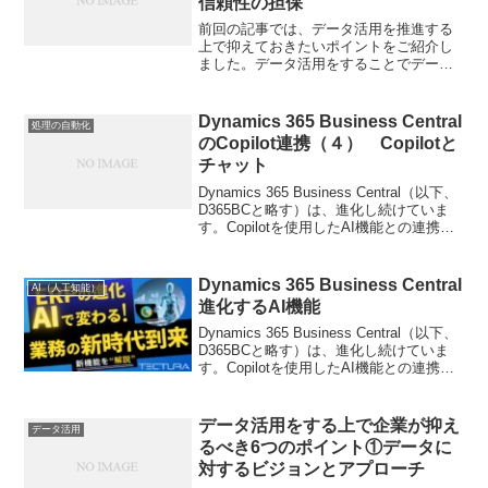
信頼性の担保
前回の記事では、データ活用を推進する
上で抑えておきたいポイントをご紹介し
ました。データ活用をすることでデータ
の分析速度と精度を上げて、事業を強化
できます。一方で、データの攻めの扱い
だけではなく、守りも同じぐらい重要で
Dynamics 365 Business Central
処理の自動化
す。データにおける守りと...
のCopilot連携（４） Copilotと
チャット
Dynamics 365 Business Central（以下、
D365BCと略す）は、進化し続けていま
す。Copilotを使用したAI機能との連携が
強化されて来ています。ERPの導入をご
検討の方々にも、D365BCのAI機能強化に
ついて...
Dynamics 365 Business Central
AI（人工知能）
進化するAI機能
Dynamics 365 Business Central（以下、
D365BCと略す）は、進化し続けていま
す。Copilotを使用したAI機能との連携も
D365BCのリリースアップごとに機能追加
されて来ています。新しい方向性を持っ
たD365...
データ活用をする上で企業が抑え
データ活用
るべき6つのポイント①データに
対するビジョンとアプローチ