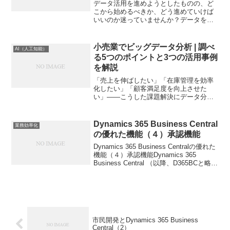
データ活用を進めようとしたものの、ど
こから始めるべきか、どう進めていけば
いいのか迷っていませんか？データを活
用したいけれど、何がゴールかもはっき
りしておらず、社内でデータの文化も根
付いていないと、いくらツールを導入し
小売業でビッグデータ分析 | 調べ
AI（人工知能）
ても効果を感じられないか...
る5つのポイントと3つの活用事例
を解説
「売上を伸ばしたい」「在庫管理を効率
化したい」「顧客満足度を向上させた
い」——こうした課題解決にデータ分析
が有効だとわかっていても、実際にどこ
から手をつければ良いのか分からない方
は多いのではないでしょうか？本記事で
Dynamics 365 Business Central
業務効率化
は、小売業におけるデータ分...
の優れた機能（４）承認機能
Dynamics 365 Business Centralの優れた
機能（４）承認機能Dynamics 365
Business Central （以降、D365BCと略
す）は中堅・中小企業向けのERPであり
ながら大企業向けERPよりも優れた...
市民開発とDynamics 365 Business
Central（2）